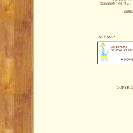
京王高尾線「めじろ台」
歯周病
COPYRI