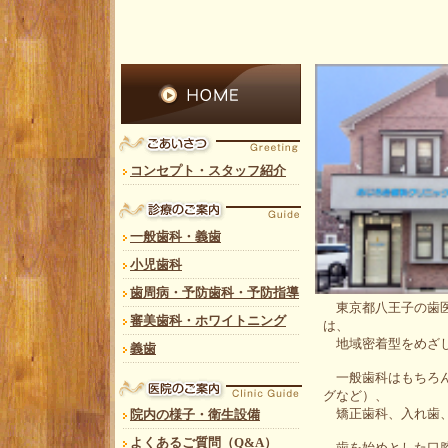
コンセプト・スタッフ紹介
一般歯科・義歯
小児歯科
歯周病・予防歯科・予防指導
東京都八王子の歯医
審美歯科・ホワイトニング
は、
地域密着型をめざし
義歯
一般歯科はもちろん
グなど）、
矯正歯科、入れ歯、
院内の様子・衛生設備
よくあるご質問（Q&A）
歯を始めとした口腔